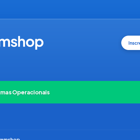
Insc
emas Operacionais
uvemshop