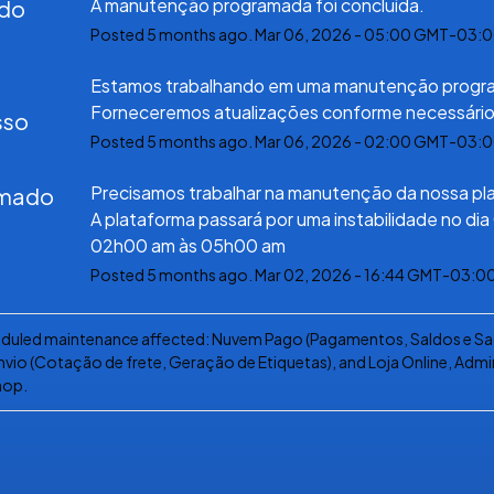
A manutenção programada foi concluída.
ído
Posted
5
months ago.
Mar
06
,
2026
-
05:00
GMT-03:0
Estamos trabalhando em uma manutenção progra
Forneceremos atualizações conforme necessário
sso
Posted
5
months ago.
Mar
06
,
2026
-
02:00
GMT-03:0
Precisamos trabalhar na manutenção da nossa pla
mado
A plataforma passará por uma instabilidade no dia
02h00 am às 05h00 am
Posted
5
months ago.
Mar
02
,
2026
-
16:44
GMT-03:0
eduled maintenance affected: Nuvem Pago (Pagamentos, Saldos e Sa
vio (Cotação de frete, Geração de Etiquetas), and Loja Online, Admi
op.