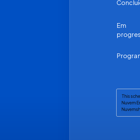
Conclu
Em
progre
Progra
This sch
Nuvem En
Nuvemsh