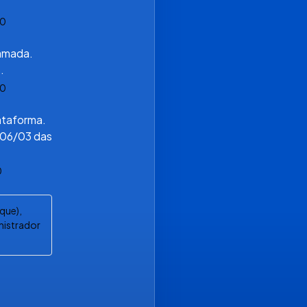
0
mada. 
.
0
taforma. 
 06/03 das 
0
que),
nistrador