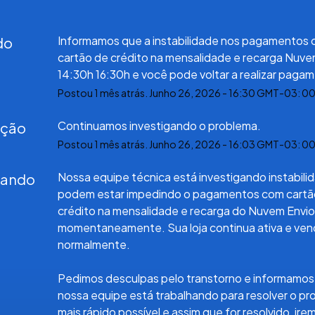
Informamos que a instabilidade nos pagamentos 
do
cartão de crédito na mensalidade e recarga Nuvem
14:30h 16:30h e você pode voltar a realizar paga
Postou
1
mês atrás.
Junho
26
,
2026
-
16:30
GMT-03: 0
Continuamos investigando o problema.
ação
Postou
1
mês atrás.
Junho
26
,
2026
-
16:03
GMT-03: 0
Nossa equipe técnica está investigando instabili
gando
podem estar impedindo o pagamentos com cartão
crédito na mensalidade e recarga do Nuvem Envio 
momentaneamente. Sua loja continua ativa e ven
normalmente.
Pedimos desculpas pelo transtorno e informamos 
nossa equipe está trabalhando para resolver o pr
mais rápido possível e assim que for resolvido, irem