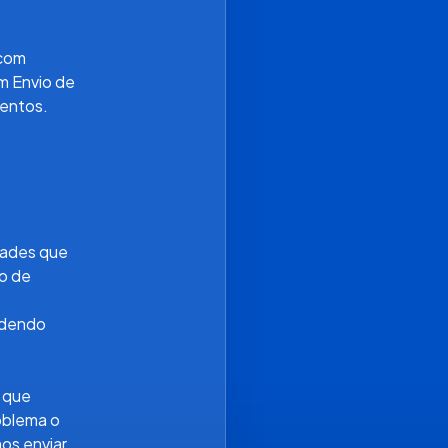
com 
 Envio de 
mentos.
0
0
dades que 
 de 
dendo 
que 
oblema o 
os enviar 