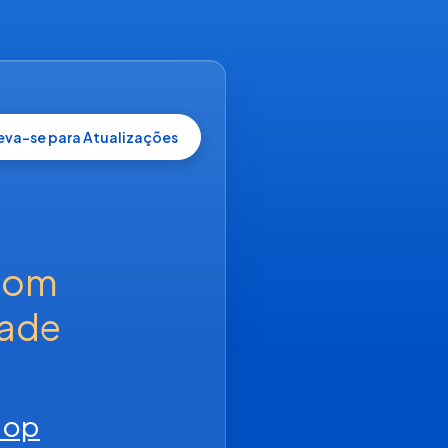
reva-se para Atualizações
om 
ade 
hop