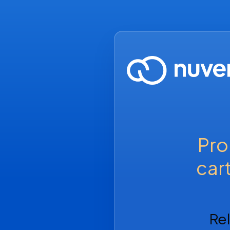
Pro
car
Re