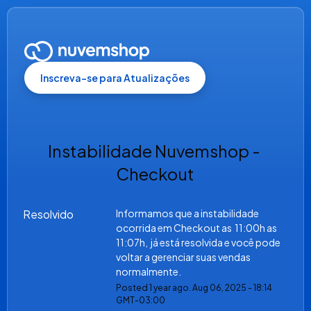
Inscreva-se para Atualizações
Instabilidade Nuvemshop - 
Checkout
Resolvido
Informamos que a instabilidade 
ocorrida em Checkout as  11:00h as 
11:07h,  já está resolvida e você pode 
voltar a gerenciar suas vendas 
normalmente.
Posted
1
year ago.
Aug
06
,
2025
-
18:14
GMT-03:00