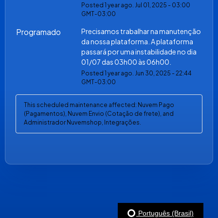
Posted
1
year ago.
Jul
01
,
2025
-
03:00
GMT-03:00
Programado
Precisamos trabalhar na manutenção 
da nossa plataforma. A plataforma 
passará por uma instabilidade no dia 
01/07 das 03h00 às 06h00.
Posted
1
year ago.
Jun
30
,
2025
-
22:44
GMT-03:00
This scheduled maintenance affected: Nuvem Pago
(Pagamentos), Nuvem Envio (Cotação de frete), and
Administrador Nuvemshop, Integrações.
Português (Brasil)