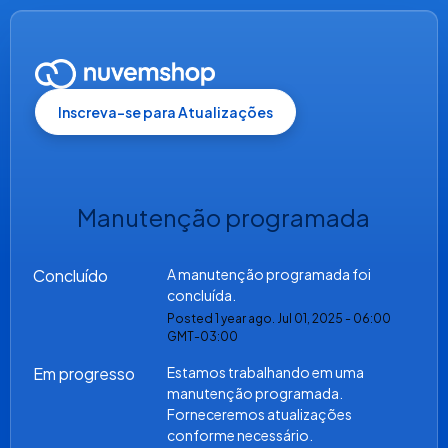
Inscreva-se para Atualizações
Manutenção programada
Concluído
A manutenção programada foi 
concluída.
Posted
1
year ago.
Jul
01
,
2025
-
06:00
GMT-03:00
Em progresso
Estamos trabalhando em uma 
manutenção programada. 
Forneceremos atualizações 
conforme necessário.