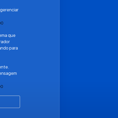
gerenciar 
00
ema que 
ador 
ndo para 
ente. 
mensagem 
00