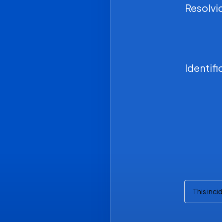
Resolvi
Identif
This inc