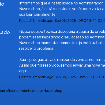
Informamos que a instabilidade no Administrador 
do
Nuvemshop já está resolvida e você pode voltar a 
sua loja normalmente.
Posted
11
months ago.
Sep
08
,
2025
-
09:04
GMT-03:
Nossa equipe técnica descobriu a causa do probl
icado
podem estar impedindo o seu acesso ao Administr
Nuvemshop momentaneamente e já está trabalha
resolver o problema.
Sua loja segue ativa e realizando vendas normalm
Assim que for resolvido, iremos enviar uma nova 
aqui.
Posted
11
months ago.
Sep
08
,
2025
-
08:53
GMT-03:
ident affected: Administrador Nuvemshop.